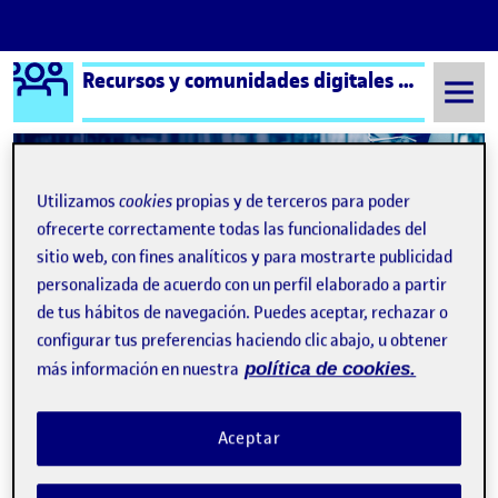
Logo Ágora
Recursos y comunidades digitales aula 4
Saltar al contenido
Utilizamos
cookies
propias y de terceros para poder
Semestre 20211 - Aula 4
Bienvenidas y bienvenidos a Recursos y Comunidades Digitales!
ofrecerte correctamente todas las funcionalidades del
sitio web, con fines analíticos y para mostrarte publicidad
Bienvenidas y
personalizada de acuerdo con un perfil elaborado a partir
bienvenidos a Recursos y
de tus hábitos de navegación. Puedes aceptar, rechazar o
configurar tus preferencias haciendo clic abajo, u obtener
Comunidades Digitales!
más información en nuestra
política de cookies.
Valoración final
Publicado por
Aceptar
Publicado por
María del Carmen Ciborro Hernández
Visibilidad:
Fecha de publicación
en Valoración final
Pública
-
13 Ene 2022
-
comentario