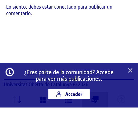
Lo siento, debes estar
conectado
para publicar un
comentario.
×
Información
¿Eres parte de la comunidad? Accede
para ver más publicaciones.
Universitat Oberta de Catalunya © 2026
Acceder
Este es un espacio de trabajo personal de un/a
estudiante de la Universitat Oberta de Catalunya.
Cualquier contenido publicado en este espacio es
responsabilidad de su autor/a.