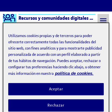
Logo Ágora
Recursos y comunidades digitales aula 4
Saltar al contenido
Utilizamos
cookies
propias y de terceros para poder
ofrecerte correctamente todas las funcionalidades del
sitio web, con fines analíticos y para mostrarte publicidad
Semestre 20211 - Aula 4
13 Enero, 2022
personalizada de acuerdo con un perfil elaborado a partir
13 Enero, 2022
de tus hábitos de navegación. Puedes aceptar, rechazar o
configurar tus preferencias haciendo clic abajo, u obtener
más información en nuestra
política de cookies.
Valoración final
Publicado por
Publicado por
María del Carmen Ciborro Hernández
Visibilidad:
Fecha de publicación
en Valoración final
Pública
-
13 Ene 2022
-
comentario
Aceptar
Esta asignatura me ha resultado muy complicada, por el trabajo
en remoto, por las nuevas herramientas digitales, y por la carga
Rechazar
de contenidos. Además de trabajar en grupo hemos tenido que
trabajar de forma individual, y eso me ha liado un poco. Pero he