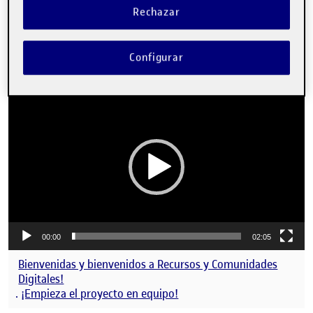
Fotos de Windows10).
Rechazar
Tenía algo de experiencia con Sony Vegas pero, pese a que
he tardado 12 horas en aprender a editar dos minutos, lo que
Configurar
he aprendido es un mundo.
Reproductor
de
vídeo
00:00
02:05
Bienvenidas y bienvenidos a Recursos y Comunidades
Digitales!
.
¡Empieza el proyecto en equipo!