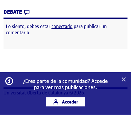
CONTRIBUTION
0
EN VIDEO PRESENTACIÓN RECURSOS Y CO
DEBATE
Lo siento, debes estar
conectado
para publicar un
comentario.
×
Información
¿Eres parte de la comunidad? Accede
para ver más publicaciones.
Universitat Oberta de Catalunya © 2026
Acceder
Este es un espacio de trabajo personal de un/a
estudiante de la Universitat Oberta de Catalunya.