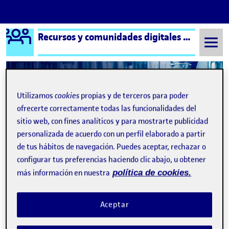
Logo Ágora
Recursos y comunidades digitales aula 4
Saltar al contenido
Utilizamos
cookies
propias y de terceros para poder
Semestre 20211 - Aula 4
Video Presentación Recursos y Comunidades Digitales
ofrecerte correctamente todas las funcionalidades del
Navegación de entradas
sitio web, con fines analíticos y para mostrarte publicidad
: Video presentación – Recursos y Comunidades dig
: Mi 
Anterior
Siguiente
personalizada de acuerdo con un perfil elaborado a partir
de tus hábitos de navegación. Puedes aceptar, rechazar o
Video Presentación Recursos 
Publicado por
configurar tus preferencias haciendo clic abajo, u obtener
Publicado por
Eduardo García Castro
más información en nuestra
política de cookies.
Visibilidad:
Fecha de publicación
27 octubre, 2021 6:53 pm
en Video Presentación Recursos y Com
Pública
-
26 Sep 2021
-
comentario
Aceptar
Es mi primera experiencia con Adobe Premiere (y algún
«salpimentado» de Photoshop, Subtitle Edit y el editor de