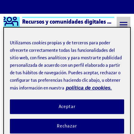
Logo Ágora
Recursos y comunidades digitales aula 4
Saltar al contenido
Utilizamos
cookies
propias y de terceros para poder
ofrecerte correctamente todas las funcionalidades del
sitio web, con fines analíticos y para mostrarte publicidad
Semestre 20211 - Aula 4
María del Carmen Ciborro Hernández
personalizada de acuerdo con un perfil elaborado a partir
María del Carmen Ciborro
de tus hábitos de navegación. Puedes aceptar, rechazar o
configurar tus preferencias haciendo clic abajo, u obtener
Hernández
más información en nuestra
política de cookies.
Valoración final
Publicado por
Aceptar
Publicado por
María del Carmen Ciborro Hernández
Visibilidad:
Fecha de publicación
en Valoración final
Pública
-
13 Ene 2022
-
comentario
Rechazar
Esta asignatura me ha resultado muy complicada, por el trabajo
en remoto, por las nuevas herramientas digitales, y por la carga