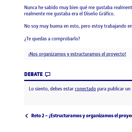
Nunca he sabido muy bien qué me gustaba realmente o
realmente me gustaba era el Diseño Gráfico.
No soy muy buena en esto, pero estoy trabajando en 
¿Te quedas a comprobarlo?
¡Nos organizamos y estructuramos el proyecto!
CONTRIBUTION
0
EN ¡BIENVENIDOS!
DEBATE
Lo siento, debes estar
conectado
para publicar un
Navegación de entrad
Entrada anterior
Reto 2 – ¡Estructuramos y organizamos el proye