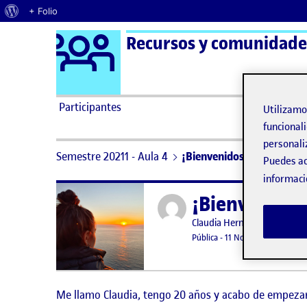
Acerca de WordPress
+ Folio
Logo Ágora
Recursos y comunidades
Saltar al contenido
Participantes
Utilizam
funcionali
personali
Semestre 20211 - Aula 4
¡Bienvenidos!
Puedes ac
informaci
¡Bienvenidos
Publicado por
Publicado por
Claudia Hernandez Maribla
Visibilidad:
Fecha de publicación
11 noviemb
Pública
-
11 Nov 2021
-
comenta
Me llamo Claudia, tengo 20 años y acabo de empezar 