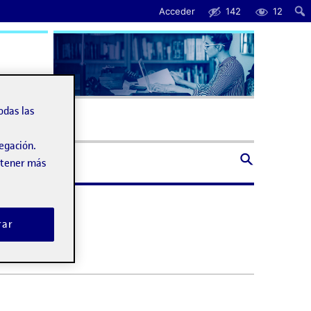
Acceder
142
12
uda
odas las
vegación.
obtener más
rar