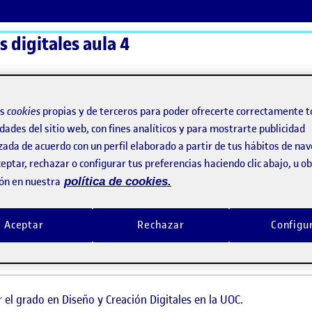
 digitales aula 4
ActiFolios
Ay
os
cookies
propias y de terceros para poder ofrecerte correctamente t
dades del sitio web, con fines analíticos y para mostrarte publicidad
zada de acuerdo con un perfil elaborado a partir de tus hábitos de na
eptar, rechazar o configurar tus preferencias haciendo clic abajo, u 
ón en nuestra
política de cookies.
!
Aceptar
Rechazar
Configu
nca
re, 2021 8:43 pm
en ¡Bienvenidos!
rio
el grado en Diseño y Creación Digitales en la UOC.