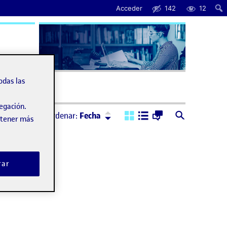
Acceder
142
12
uda
odas las
vegación.
Ordenar:
Descendente
Ordenar:
Fecha
obtener más
rar