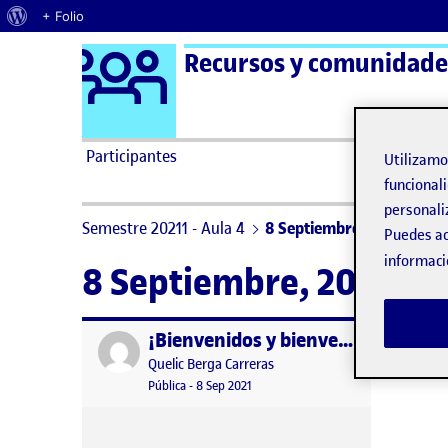
Acerca de WordPress
+ Folio
Logo Ágora
Recursos y comunidades
Saltar al contenido
Participantes
Utilizam
funcionali
personali
Semestre 20211 - Aula 4
8 Septiembre, 2021
Puedes ac
informaci
8 Septiembre, 2021
¡Bienvenidos y bienvenidas!
Publicado por
Publicado por
Quelic Berga Carreras
Visibilidad:
Fecha de publicación
9 septiembre, 2021 2:49 pm
Pública
-
8 Sep 2021